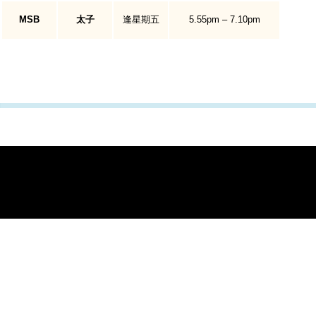
MSB
太子
逢星期五
5.55p
m
– 7
.10pm