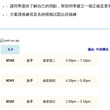
讓同學盡快了解自己的弱點，幫助同學建立一個正確及更
大量課後練習及名校模擬試題以供操練
S.4
適合: 中四
學生
M34X
太子
逢
星期二
5.55
pm
–
7.10pm
M34Y
太子
逢星期四
4.30p
m
– 5
.45pm
M34Z
太子
逢星期日
2.00
pm
–
3.15pm