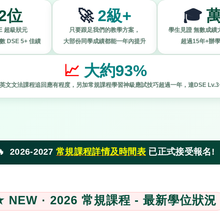
2位
🚀
2級+
🎓
萬
E 超級狀元
只要跟足我們的教學方案，
學生見證 無數成績
DSE 5+ 佳績
大部份同學成績都能一年內提升
超過15年+辦
📈
大約93%
英文文法課程追回應有程度，另加常規課程學習神級應試技巧超過一年，達DSE Lv.3
🔥 2026-2027
常規課程詳情及時間表
已正式接受報名!
★ NEW · 2026 常規課程 - 最新學位狀況