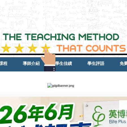
課程
導師介紹
學生佳績
學生評語
免