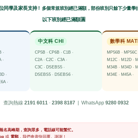
位同學及家長支持
!
多個常規班別經已滿額
，部份班別
只餘下少量學位
以下班別經已滿額
🈵
中文科 CHI
數學科 MAT
 ·
CP5B · CP6B · C1B ·
MP56B · MP56C 
 ·
C2A · C2C · C3A ·
M12C · M12D · M
C3C · DSEBS5 ·
M34B · M34D · 
E3D ·
DSEBS5 · DSEBS6 ·
M34E · M45A ·
E6A ·
查詢熱線
2191 6011
·
2398 8187
| WhatsApp
9280 0932
報名高峰期，查詢眾多，電話線可能繁忙。
pp
或
電郵
，我們會盡快回覆。謝謝！