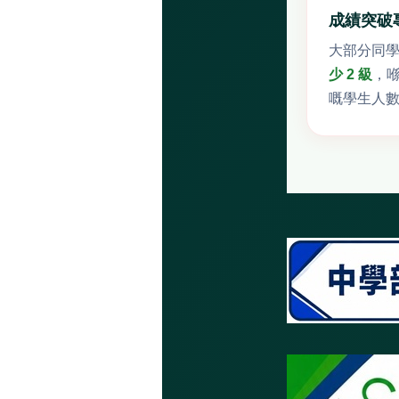
成績突破
大部分同
少 2 級
，
喺
嘅學生人