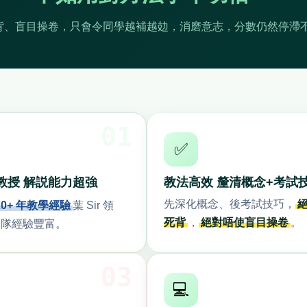
背、盲目操卷，只會令同學越補越攰，消磨意志，分數仍然停滯
01
✅
教授 解説能力超強
教法高效 釐清概念+考試
先深化概念、後考試技巧，
20+ 年教學經驗
葉 Sir 領
死背
，
絕對唔使盲目操卷
。
團隊經驗豐富。
03
💻