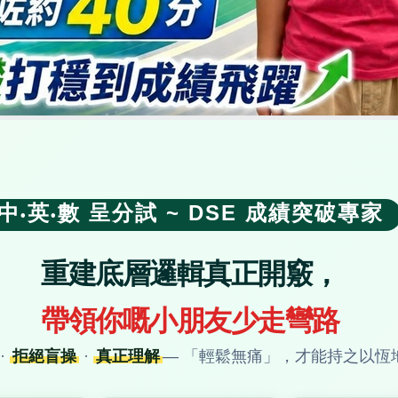
中
英
數 呈分試 ~ DSE 成績突破專家
•
•
重建底層邏輯真正開竅，
帶領你嘅小朋友少走彎路
·
拒絕盲操
·
真正理解
— 「輕鬆無痛」，才能持之以恆