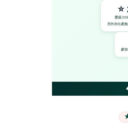
⭐
歷屆 DS
另外亦出產無數 
參加