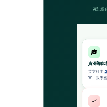
死記硬
🎓
資深導師
英文科由
軍，教學
📈