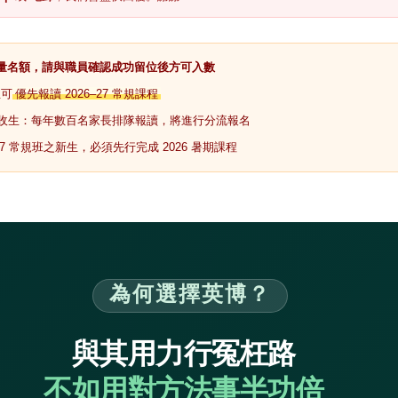
少量名額，請與職員確認成功留位後方可入數
生可
優先報讀 2026–27 常規課程
 常規班收生：每年數百名家長排隊報讀，將進行分流報名
-27 常規班之新生，必須先行完成 2026 暑期課程
為何選擇英博？
與其用力行冤枉路
不如用對方法事半功倍