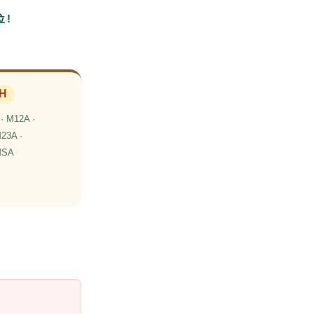
 !
H
· M12A ·
23A ·
MSA