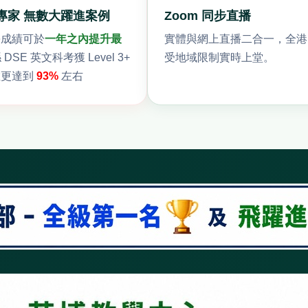
專家 無數大躍進案例
Zoom 同步直播
學成績可於
一年之內提升最
實體與網上直播二合一，全港
 DSE 英文科考獲 Level 3+
受地域限制實時上堂。
數更達到
93%
左右