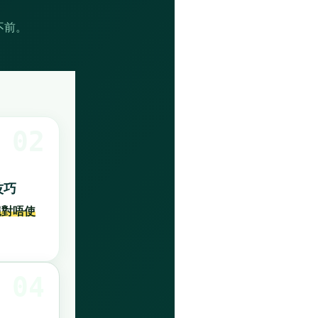
不前。
02
技巧
絕對唔使
04