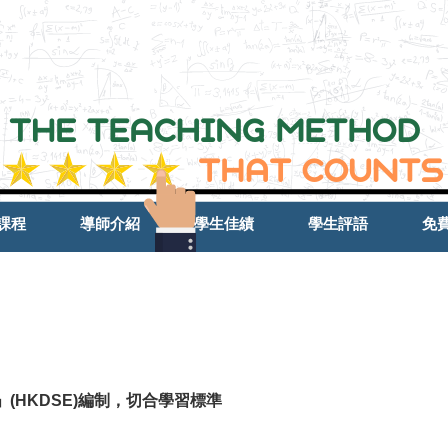
課程
導師介紹
學生佳績
學生評語
免
」
(HKDSE)
編制，切合學習標準