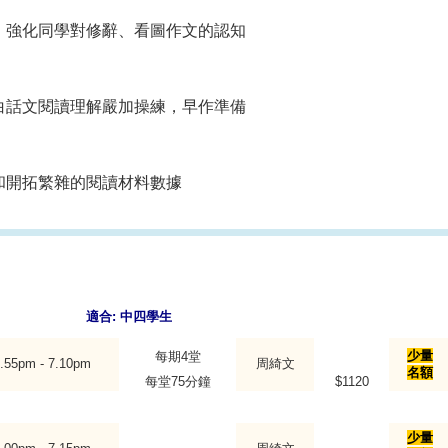
，強化同學對修辭、看圖作文的認知
白話文閱讀理解嚴加操練，早作準備
和開拓繁雜的閱讀材料數據
適合:
中四學生
少量
每期4堂
.55pm - 7.10pm
周綺文
名額
每堂75分鐘
$1120
少量