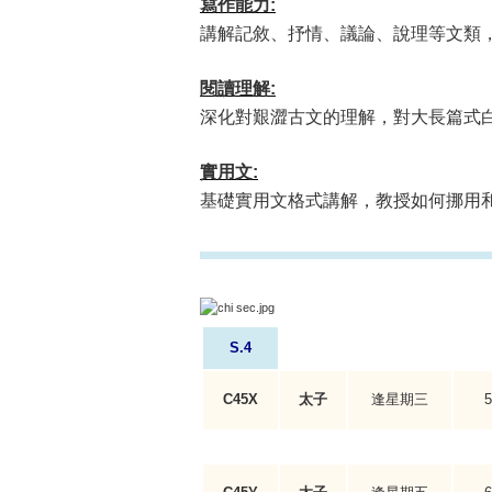
寫作能力:
講解記敘、抒情、議論、說理等文類
閱讀理解:
深化對艱澀古文的理解，對大長篇式
實用文:
基礎實用文格式講解，教授如何挪用
S.4
C45X
太子
逢星期
三
5