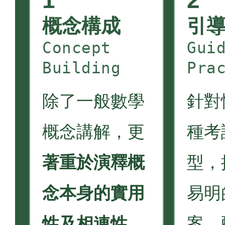
1
2
概念構成
引
Concept
Gui
Building
Pra
除了一般數學
針對
概念講解，更
種考
著重於演釋概
型，
念本身的實用
易明
性及相連性
，
案，